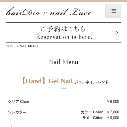
HOME
SHOP LIST
HOME
NAIL MENU
HAIR MENU
New hair style
N
ail
M
enu
NAIL MENU
【Hand】Gel Nail
ジェルネイル ハンド
New nail
■
■
■
EYE MENU
クリア
Clear
￥6,000
WEDDING
ワンカラ―
カラー Color
￥7,000
ラメ Gitter
￥8,000
STAFF 2023