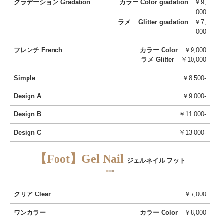
グラデーション Gradation
カラー Color gradation
￥9,
RECRUIT
000
ラメ Glitter gradation
￥7,
MEDIA
000
CONTACT US
フレンチ
French
カラー Color
￥9,000
ラメ Glitter
￥10,000
PRIVACY POLICY
Simple
￥8,500-
Design A
￥9,000-
Design B
￥11,000-
Design C
￥13,000‐
【Foot】Gel Nail
ジェルネイル フット
■
■
■
クリア Clear
￥7,000
ワンカラー
カラー Color
￥8,000